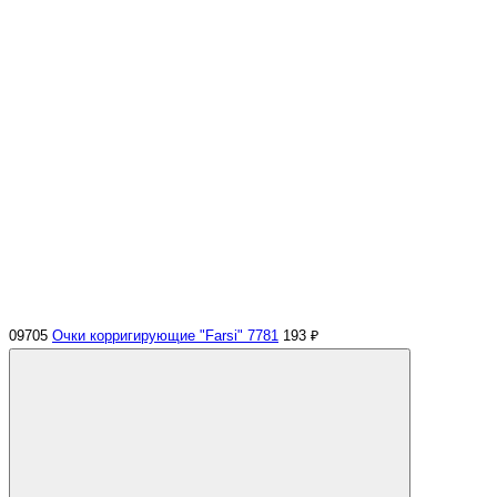
09705
Очки корригирующие "Farsi" 7781
193 ₽