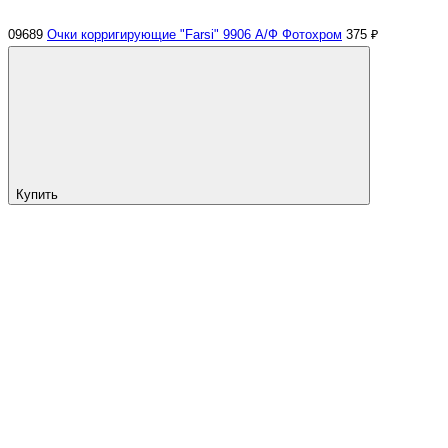
09689
Очки корригирующие "Farsi" 9906 А/Ф Фотохром
375 ₽
Купить