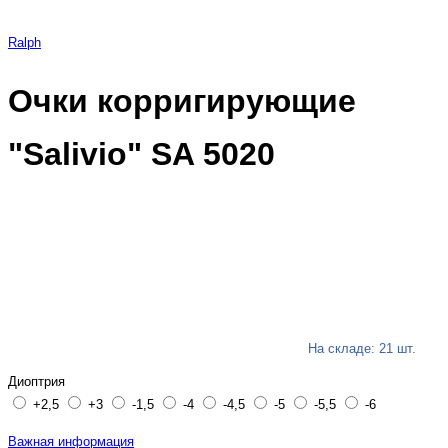
Ralph
Очки корригирующие
"Salivio" SA 5020
На складе: 21 шт.
Диоптрия
+2,5
+3
-1,5
-4
-4,5
-5
-5,5
-6
Важная информация