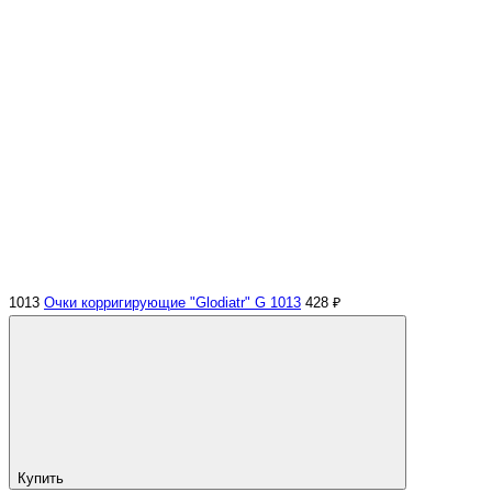
1013
Очки корригирующие "Glodiatr" G 1013
428 ₽
Купить