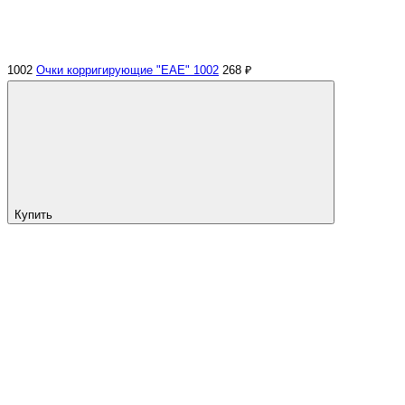
1002
Очки корригирующие "EAE" 1002
268 ₽
Купить