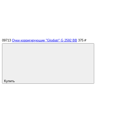
09713
Очки корригирующие "Glodiatr" G 2592 BB
375 ₽
Купить