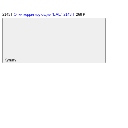
2143Т
Очки корригирующие "EAE" 2143 Т
268 ₽
Купить