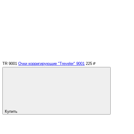
TR 9001
Очки корригирующие "Treveler" 9001
225 ₽
Купить