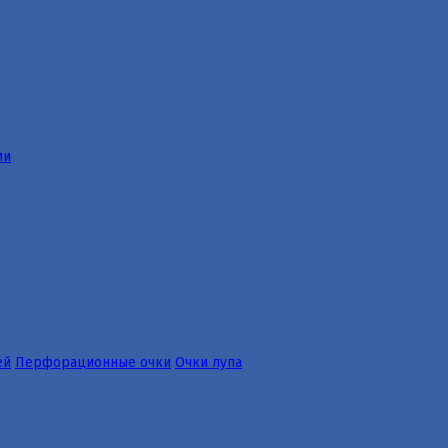
ии
ей
Перфорационные очки
Очки лупа