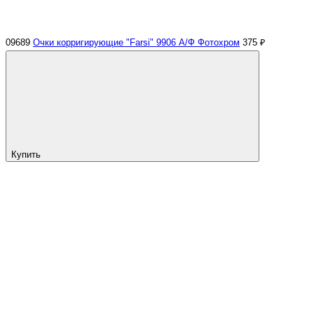
09689
Очки корригирующие "Farsi" 9906 А/Ф Фотохром
375 ₽
Купить