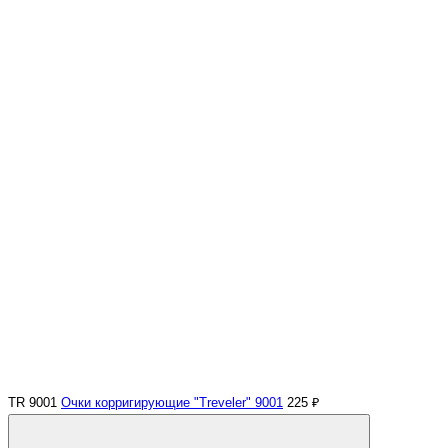
TR 9001
Очки корригирующие "Treveler" 9001
225 ₽