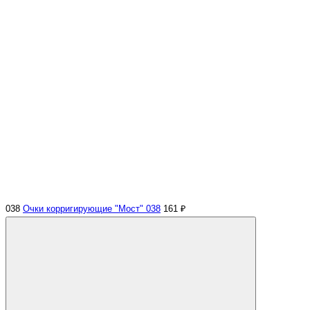
038
Очки корригирующие "Мост" 038
161 ₽