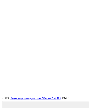
7003
Очки корригирующие "Venus" 7003
139 ₽