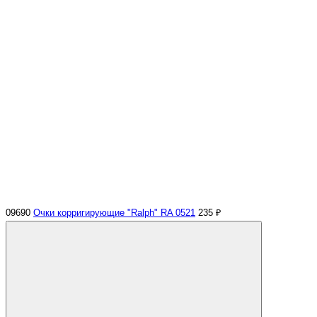
09690
Очки корригирующие "Ralph" RA 0521
235 ₽