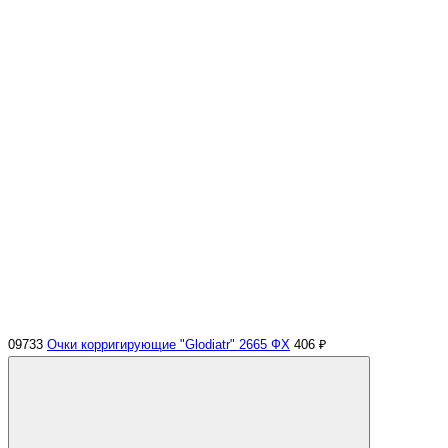
09733
Очки корригирующие "Glodiatr" 2665 ФХ
406 ₽