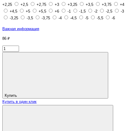
+2,25
+2,5
+2,75
+3
+3,25
+3,5
+3,75
+4
+4,5
+5
+5,5
+6
-1
-1,5
-2
-2,5
-3
-3,25
-3,5
-3,75
-4
-4,5
-5
-5,5
-6
Важная информация
86 ₽
Купить
Купить в один клик