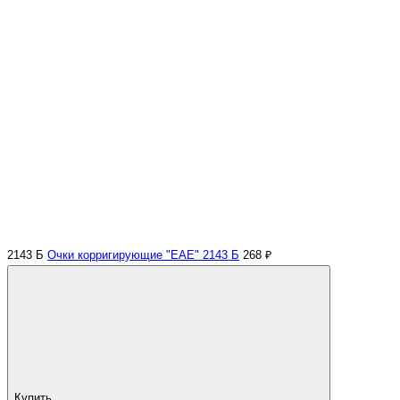
2143 Б
Очки корригирующие "EAE" 2143 Б
268 ₽
Купить