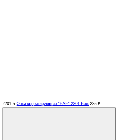
2201 Б
Очки корригирующие "EAE" 2201 Беж
225 ₽