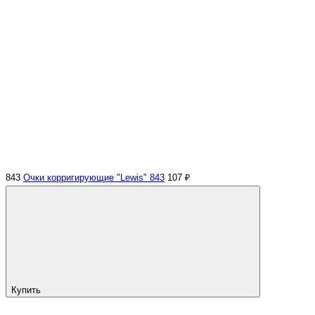
843
Очки корригирующие "Lewis" 843
107 ₽
Купить