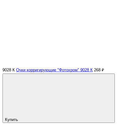
9028 К
Очки корригирующие "Фотохром" 9028 К
268 ₽
Купить