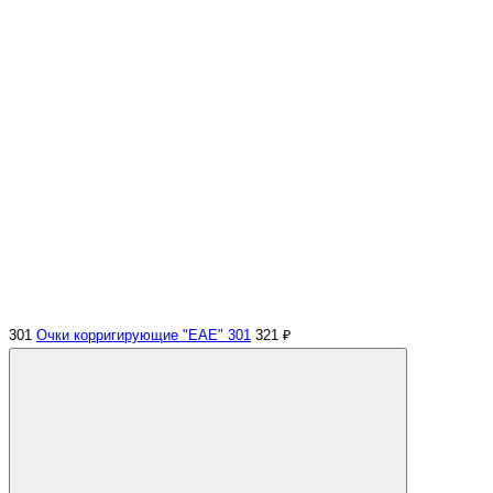
301
Очки корригирующие "EAE" 301
321 ₽