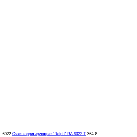
6022
Очки корригирующие "Ralph" RA 6022 Т
364 ₽