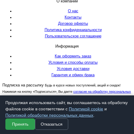
О компании
О нас
Контакты
Договор оферты
Политика конфиденциальности
Пользовательское соглашение
Информация
Как оформить заказ
Условия и способы оплаты
Условия доставки
Гарантия и обмен брака
Подписка на рассылку
Будь в курсе новых поступлений, акций и скидок!
Нажимая на кнопку «Подписаться», Вы даете
согласие на обработку персональных
данных.
Продолжая использовать сайт, вы соглашаетесь на обработку
Подписаться
файлов cookie в соответствии с
Политикой cookie
и
Политикой обработки персональных данных
.
ИП : ГАВРИЛОВ ВАДИМ АНАТОЛЬЕВИЧ
Принять
Отказаться
ИНН : 616511074101
ОГРНИП : 318619600018689