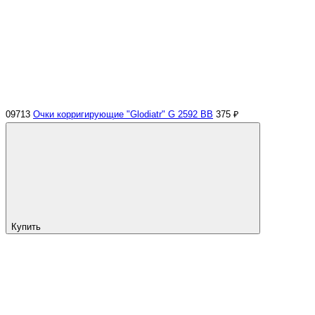
09713
Очки корригирующие "Glodiatr" G 2592 BB
375 ₽
Купить