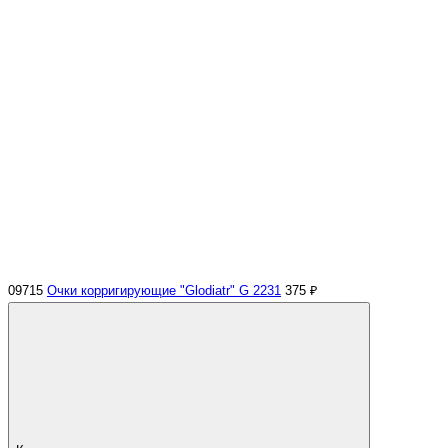
09715
Очки корригирующие "Glodiatr" G 2231
375 ₽