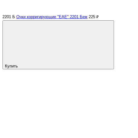
2201 Б
Очки корригирующие "EAE" 2201 Беж
225 ₽
Купить