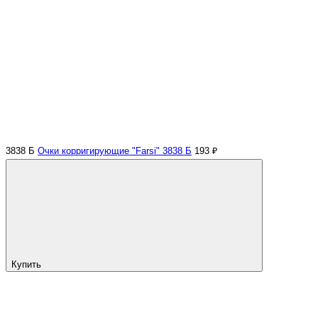
3838 Б
Очки корригирующие "Farsi" 3838 Б
193 ₽
Купить