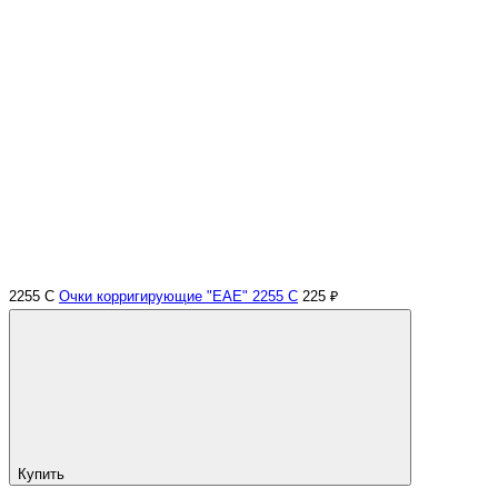
2255 С
Очки корригирующие "EAE" 2255 С
225 ₽
Купить