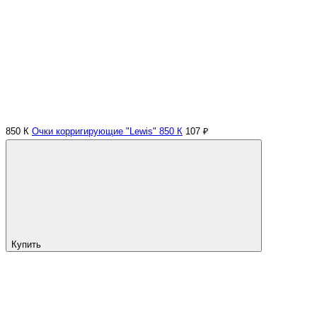
850 К
Очки корригирующие "Lewis" 850 К
107 ₽
Купить