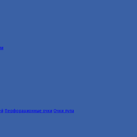
ии
ей
Перфорационные очки
Очки лупа