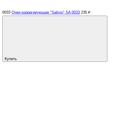
0033
Очки корригирующие "Salivio" SA 0033
235 ₽
Купить