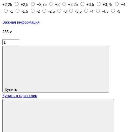
+2,25
+2,5
+2,75
+3
+3,25
+3,5
+3,75
+4
-1
-1,5
-2
-2,5
-3
-3,5
-4
-4,5
-5
Важная информация
235 ₽
Купить
Купить в один клик