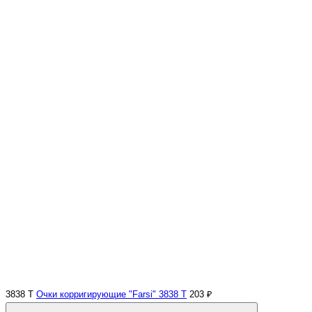
3838 Т
Очки корригирующие "Farsi" 3838 Т
203 ₽