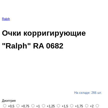
Ralph
Очки корригирующие
"Ralph" RA 0682
На складе: 266 шт.
Диоптрия
+0,5
+0,75
+1
+1,25
+1,5
+1,75
+2