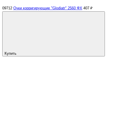
09712
Очки корригирующие "Glodiatr" 2560 ФХ
407 ₽
Купить