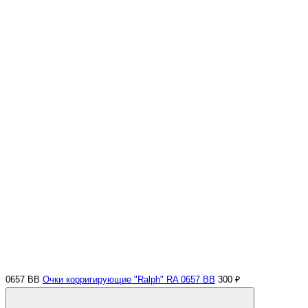
0657 BB
Очки корригирующие "Ralph" RA 0657 BB
300 ₽