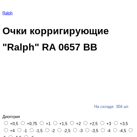
Ralph
Очки корригирующие
"Ralph" RA 0657 BB
На складе: 304 шт.
Диоптрия
+0,5
+0,75
+1
+1,5
+2
+2,5
+3
+3,5
+4
-1
-1,5
-2
-2,5
-3
-3,5
-4
-4,5