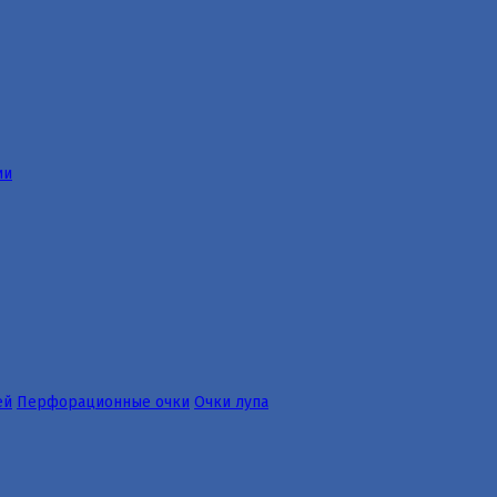
ии
ей
Перфорационные очки
Очки лупа